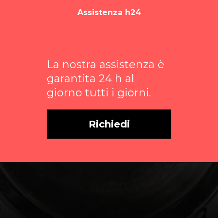
Assistenza h24
La nostra assistenza è
garantita 24 h al
giorno tutti i giorni.
Richiedi