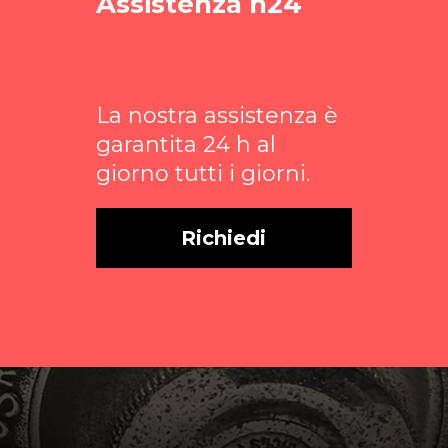
Assistenza h24
La nostra assistenza è
garantita 24 h al
giorno tutti i giorni.
Richiedi