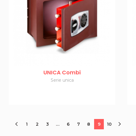
UNICA Combi
Serie unica
1
2
3
…
6
7
8
9
10