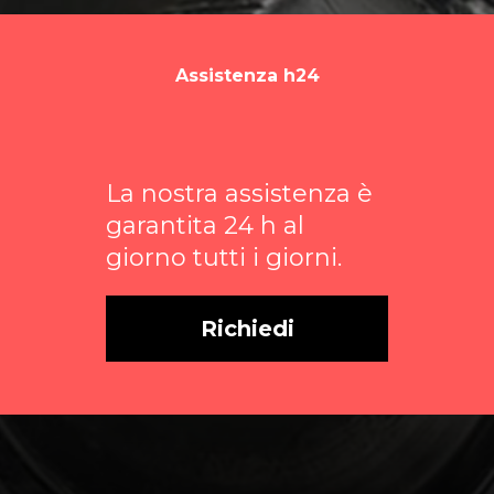
Assistenza h24
La nostra assistenza è
garantita 24 h al
giorno tutti i giorni.
Richiedi