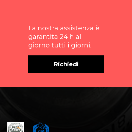
La nostra assistenza è
garantita 24 h al
giorno tutti i giorni.
Richiedi