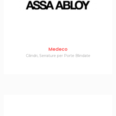
Medeco
Cilindri
,
Serrature per Porte Blindate