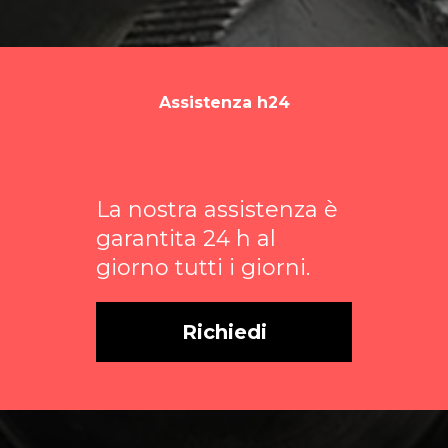
Assistenza h24
La nostra assistenza è
garantita 24 h al
giorno tutti i giorni.
Richiedi