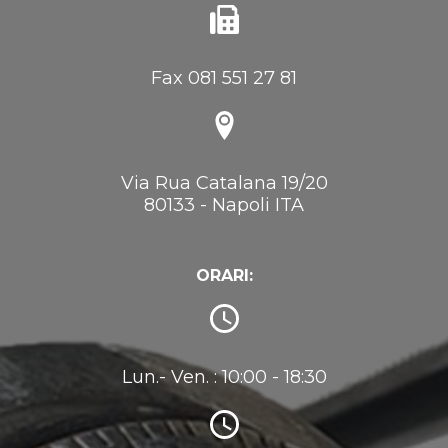
Fax 081 551 27 81
Via Rua Catalana 19/20
80133 - Napoli ITA
ORARI:
Lun.- Ven. : 10:00 - 18:30