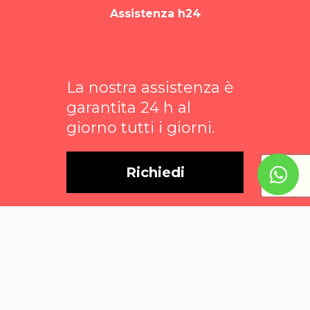
Assistenza h24
La nostra assistenza è
garantita 24 h al
giorno tutti i giorni.
Richiedi